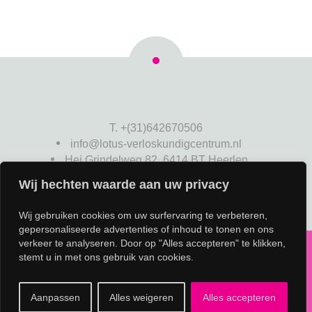
T. +(31)642670506
info@lotus-verloskundigcentrum.nl
Hei Grindelweg 82, 6414 BT Heerlen
Wij hechten waarde aan uw privacy
Wij gebruiken cookies om uw surfervaring te verbeteren,
gepersonaliseerde advertenties of inhoud te tonen en ons
verkeer te analyseren. Door op "Alles accepteren" te klikken,
stemt u in met ons gebruik van cookies.
2026 © Lotus Verloskundig Centrum. |
Privacyverklaring
|
Triggerz
Aanpassen
Alles weigeren
Alles accepteren
Naar boven