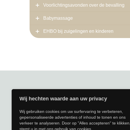
Voorlichtingsavonden over de bevalling
Babymassage
EHBO bij zuigelingen en kinderen
Wij hechten waarde aan uw privacy
Wij gebruiken cookies om uw surfervaring te verbeteren,
gepersonaliseerde advertenties of inhoud te tonen en ons
verkeer te analyseren. Door op "Alles accepteren" te klikken
stemt u in met ons gebruik van cookies.