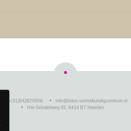
T. +(31)642670506
info@lotus-verloskundigcentrum.nl
Hei Grindelweg 82, 6414 BT Heerlen
,